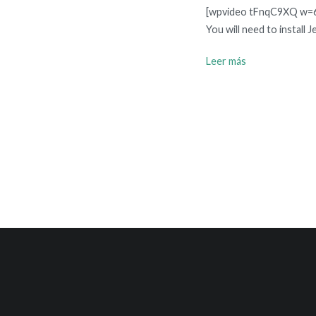
[wpvideo tFnqC9XQ w=680
You will need to install 
Leer más