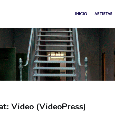
INICIO
ARTISTAS
rso – Segovia
 en La Cárcel Centro Cultural
at: Video (VideoPress)